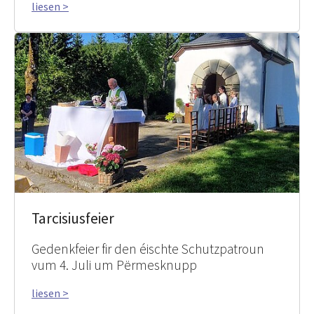
liesen >
Tarcisiusfeier
Gedenkfeier fir den éischte Schutzpatroun
vum 4. Juli um Përmesknupp
liesen >