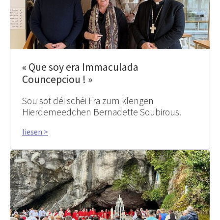
« Que soy era Immaculada
Councepciou ! »
Sou sot déi schéi Fra zum klengen
Hierdemeedchen Bernadette Soubirous.
liesen >