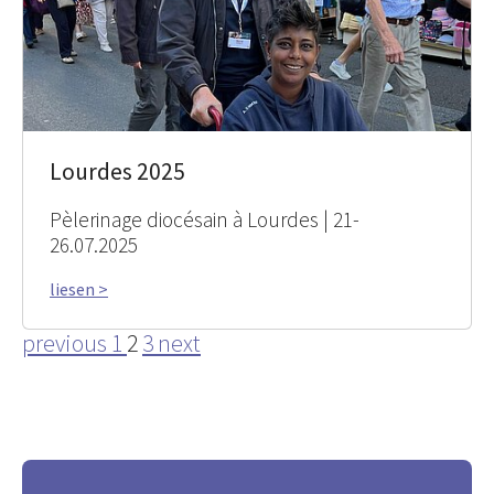
Lourdes 2025
Pèlerinage diocésain à Lourdes | 21-
26.07.2025
liesen >
previous
1
2
3
next