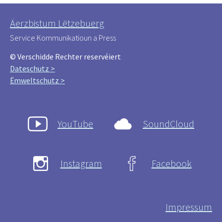
Äerzbistum Lëtzebuerg
Service Kommunikatioun a Press
© Verschidde Rechter reservéiert
Dateschutz >
Ëmweltschutz >
YouTube
SoundCloud
Instagram
Facebook
Impressum