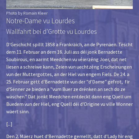
Photo by Romain Kleer
Notre-Dame vu Lourdes
Wallfahrt bei d'Grotte vu Lourdes
D'Geschicht spillt 1858 a Frankräich, an de Pyrenäen. Tëscht
dem 11. Februar an dem 16. Juli ass déi jonk Bernadette
Soubirous, en aarmt Meedchen vu véierzéng Joer, dat net
liesen a schreiwe kann, Zeien vun uechtzéng Erscheinungen
vun der Muttergottes, an der Hiel vun engem Fiels. De 24. a
25. Februar gëtt d'Bernadette vun der "d'Dame" gefrot, fir
d'Sënner ze bieden a "vum Buer ze drénken an sech do ze
wäschen." Dat jonkt Meedchen entdeckt dann eng Quell um
Buedem vun der Hiel, eng Quell déi d'Origine vu ville Wonner
wäert sinn.
[...]
Den 2. Mäerz huet d'Bernadette gemellt, datt d'Lady hir eng