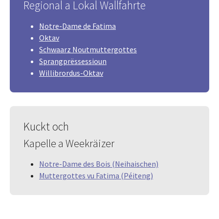
Regional a Lokal Wallfahrte
Notre-Dame de Fatima
Oktav
Schwaarz Noutmuttergottes
Sprangprëssessioun
Willibrordus-Oktav
Kuckt och
Kapelle a Weekräizer
Notre-Dame des Bois (Neihaischen)
Muttergottes vu Fatima (Péiteng)