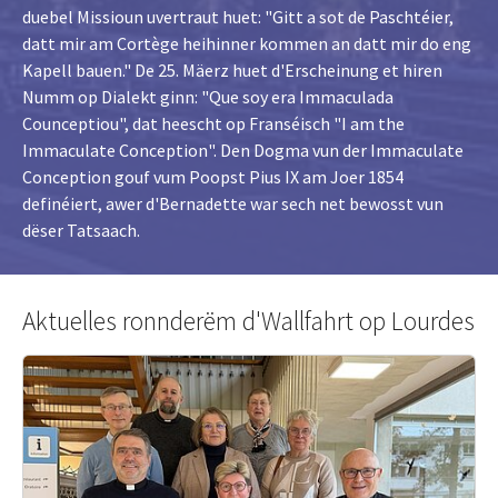
duebel Missioun uvertraut huet: "Gitt a sot de Paschtéier,
datt mir am Cortège heihinner kommen an datt mir do eng
Kapell bauen." De 25. Mäerz huet d'Erscheinung et hiren
Numm op Dialekt ginn: "Que soy era Immaculada
Counceptiou", dat heescht op Franséisch "I am the
Immaculate Conception". Den Dogma vun der Immaculate
Conception gouf vum Poopst Pius IX am Joer 1854
definéiert, awer d'Bernadette war sech net bewosst vun
dëser Tatsaach.
Aktuelles ronnderëm d'Wallfahrt op Lourdes