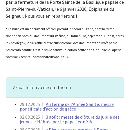
par la fermeture de la Porte Sainte de la Basilique papale de
Saint-Pierre-du-Vatican, le 6 janvier 2026, Épiphanie du
Seigneur. Nous vous en reparlerons !
* La bulle est un document officiel, portant le sceau du Pape, dont la forme
donne son nom au document lui-même, du latin bulla, objet rond. Elle est, après
le «privilège», le plus officiel et le plus solennel des documents délivrés par le
Souverain pontife. C’est la seule communication écrite dans laquelle le Pape se
nomme « serviteur des serviteurs de Dieu ».
Aktualitéiten zu dësem Thema
29.12.2025
Au terme de l’Année Sainte, messe
pontificale d’action de grâce
02.08.2025
3 août : messe de clôture du jubilé des
jeunes, célébrée par le pape Léon XIV
28.07.2025
« Dieu vous sera propice à Rome »