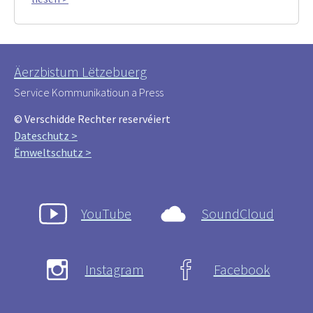
Äerzbistum Lëtzebuerg
Service Kommunikatioun a Press
© Verschidde Rechter reservéiert
Dateschutz >
Ëmweltschutz >
YouTube
SoundCloud
Instagram
Facebook