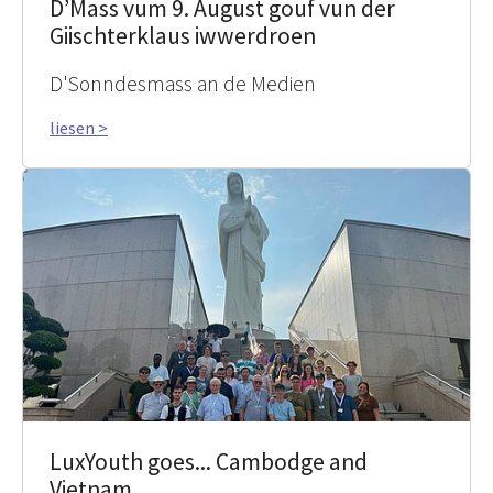
D’Mass vum 9. August gouf vun der
Giischterklaus iwwerdroen
D'Sonndesmass an de Medien
liesen >
LuxYouth goes... Cambodge and
Vietnam