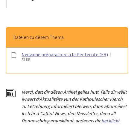
Dateien zu dësem Thema
Neuvaine préparatoire à la Pentecôte (FR)
53 KB
Merci
,
dat
t
dir dësen Artikel gelies hu
tt
. Falls dir wëllt
iwwert d'Aktualitéit
e
vun der Kathoulescher Kierch
zu Lëtzebuerg informéiert bleiwen, dann abonnéiert
Iech fir d'Cathol-News, den Newsletter
,
deen all
Donneschdeg erauskënnt, andeems dir
hei klickt
.