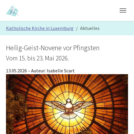
Skip to main content
Skip to page footer
You are here:
Katholische Kirche in Luxemburg
Aktuelles
Heilig-Geist-Novene vor Pfingsten
Vom 15. bis 23. Mai 2026.
13.05.2026
– Auteur:
Isabelle Scart