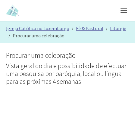
Skip to main content
Skip to page footer
You are here:
Igreja Católica no Luxemburgo
Fé & Pastoral
Liturgie
Procurar uma celebração
Procurar uma celebração
Vista geral do dia e possibilidade de efectuar
uma pesquisa por paróquia, local ou língua
para as próximas 4 semanas