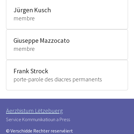
Jürgen Kusch
membre
Giuseppe Mazzocato
membre
Frank Strock
porte-parole des diacres permanents
Äerzbistum Lëtzebuerg
Service Kommunikatioun a Press
© Verschidde Rechter reservéiert