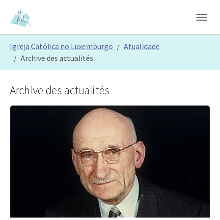
Skip to main content
Skip to page footer
You are here:
Igreja Católica no Luxemburgo
Atualidade
Archive des actualités
Archive des actualités