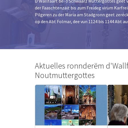
D'Wallfaart bei d'Schwaarz Muttergottes geet v
der Faaschtenzäit bis zum Freideg virum Karfr
Pilgeren zu der Maria am Stadgronn geet zeréck
op den Abt Folmar, dee vun 1124 bis 1144 Abt au
Aktuelles ronnderëm d'Wall
Noutmuttergottes