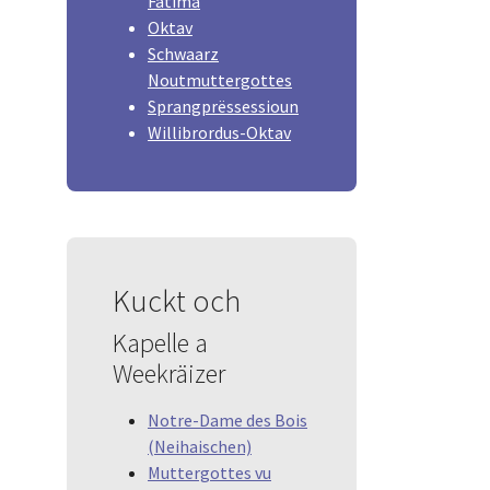
Fatima
Oktav
Schwaarz
Noutmuttergottes
Sprangprëssessioun
Willibrordus-Oktav
Kuckt och
Kapelle a
Weekräizer
Notre-Dame des Bois
(Neihaischen)
Muttergottes vu