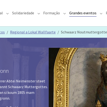
al
Solidariedade
Formação
Grandes eventos
rquidiocese"
Submenu for "Fé & Pastoral"
Submenu for "Solidariedade"
Submenu for "Formação"
Sub
tos
Regional a Lokal Wallfaarte
Schwaarz Noutmuttergotte
ronn
ierer Abtei Neimënster steet
nannt Schwaarz Muttergottes.
 an si koum 1805 mam
dgronn.