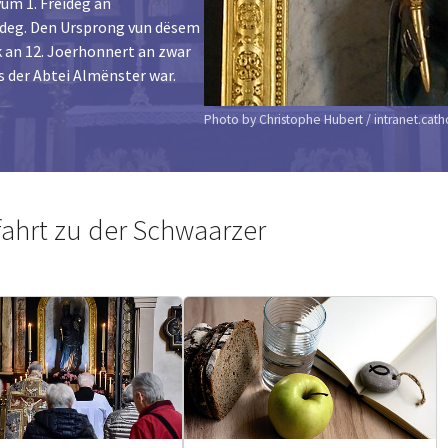
um 1. Freideg an
eideg. Den Ursprong vun dësem
 an 12. Joerhonnert an zwar
s der Abtei Almënster war.
Photo by Christophe Hubert / intranet.catho
fahrt zu der Schwaarzer