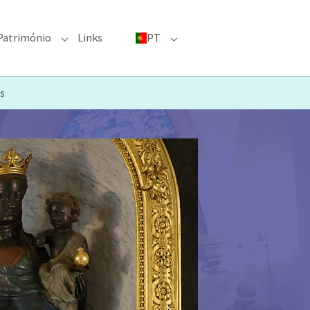
Património
Links
PT
menu for "Grandes eventos"
Submenu for "Património"
Submenu for "PT"
s