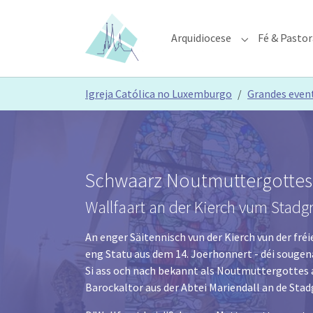
Skip to main content
Skip to page footer
Arquidiocese
Fé & Pastor
Submenu for "A
You are here:
Igreja Católica no Luxemburgo
Grandes even
Schwaarz Noutmuttergottes
Wallfaart an der Kierch vum Stadg
An enger Säitennisch vun der Kierch vun der fré
eng Statu aus dem 14. Joerhonnert - déi souge
Si ass och nach bekannt als Noutmuttergottes
Barockaltor aus der Abtei Mariendall an de Sta