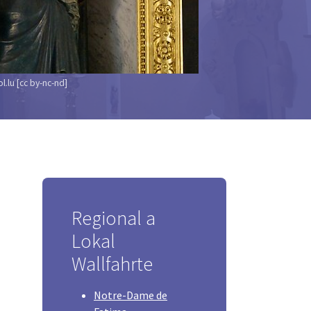
l.lu [cc by-nc-nd]
Regional a
Lokal
Wallfahrte
Notre-Dame de