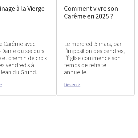
inage à la Vierge
Comment vivre son
e
Carême en 2025 ?
 le Carême avec
Le mercredi 5 mars, par
-Dame du secours.
l’imposition des cendres,
 et chemin de croix
l’Église commence son
les vendredis à
temps de retraite
-Jean du Grund.
annuelle.
>
liesen >