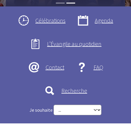
Célébrations
Agenda
L’Évangile au quotidien
Contact
FAQ
Recherche
Je souhaite