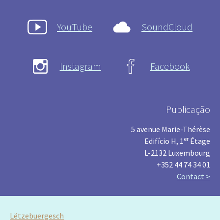
YouTube
SoundCloud
Instagram
Facebook
Publicação
5 avenue Marie-Thérèse
er
Edifício H, 1
Étage
L-2132 Luxembourg
+352 44 74 34 01
Contact >
Lëtzebuergesch