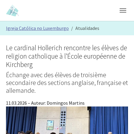
Skip to main content
Skip to page footer
You are here:
Igreja Católica no Luxemburgo
Atualidades
Le cardinal Hollerich rencontre les élèves de
religion catholique à l’École européenne de
Kirchberg
Échange avec des élèves de troisième
secondaire des sections anglaise, française et
allemande.
11.03.2026
– Auteur:
Domingos Martins