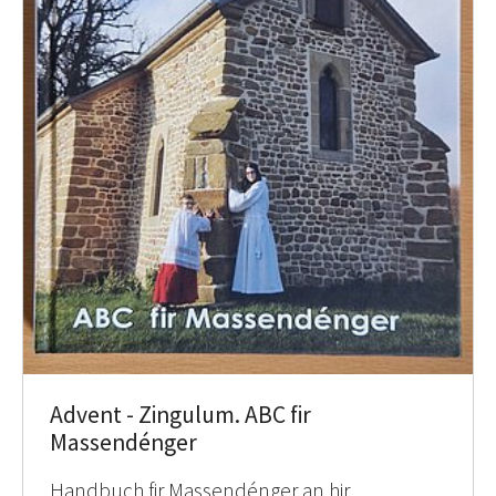
Advent - Zingulum. ABC fir
Massendénger
Handbuch fir Massendénger an hir