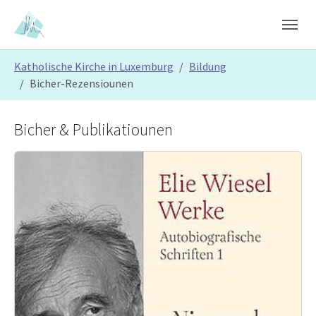
Skip to main content
Skip to page footer
You are here:
Katholische Kirche in Luxemburg
Bildung
Bicher-Rezensiounen
Bicher & Publikatiounen