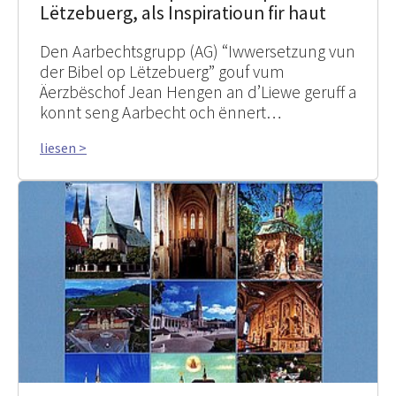
Lëtzebuerg, als Inspiratioun fir haut
Den Aarbechtsgrupp (AG) “Iwwersetzung vun
der Bibel op Lëtzebuerg” gouf vum
Äerzbëschof Jean Hengen an d’Liewe geruff a
konnt seng Aarbecht och ënnert…
liesen >