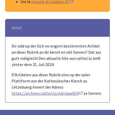
lire le
résumé de Laudato Si'
Hëllef
Dir sidd op der Sich no engem bestëmmten Artikel
an dëser Rubrik an dir kënnt en nët fannen? Dat ass
gutt méiglech! Den aktuelle Site vun cathol.lu leeft
zënter dem 31. Juli 2024.
D'Artikelen aus dëser Rubrik sinn op der aaler
Plattform vun der Kathoulescher Kierch zu
Lëtzebuerg ënnert der Adress
https://archives.cathol.lu/rubrique654
ze fannen.