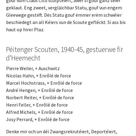
gouf vum Claus Cito sculptéiert, awer si gouf ganz séier
geklaut. Eng zweet, vergläichbar Statu, gouf vun engem
Gleewege gestëft. Dës Statu gouf ëmmer erëm schwéier
beschiedegt an all Kéiers vun de Scoute gefléckt. Si ass bis
haut op hirer Plaz.
Péitenger Scouten, 1940-45, gestuerwe fir
d’Heemecht
Pierre Weiler, + Auschwitz
Nicolas Hahn, + Enrôlé de force
Marcel Hochstrass, + Enrôlé de force
André Hengen, + Enrôlé de force
Norbert Reiter, + Enrôlé de force
Henri Feller, + Enrôlé de force
Alfred Michels, + Enrôlé de force
Josy Perrard, + Enrôlé de force
Denke mir och un déi Zwangsrekrutéiert, Deportéiert,