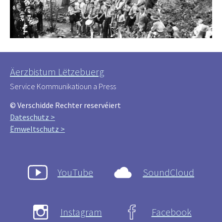
Äerzbistum Lëtzebuerg
Service Kommunikatioun a Press
© Verschidde Rechter reservéiert
Dateschutz >
Ëmweltschutz >
YouTube
SoundCloud
Instagram
Facebook