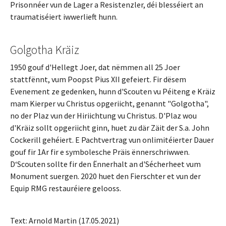
Prisonnéer vun de Lager a Resistenzler, déi blesséiert an
traumatiséiert iwwerlieft hunn.
Golgotha Kräiz
1950 gouf d'Hellegt Joer, dat nëmmen all 25 Joer
stattfënnt, vum Poopst Pius XII gefeiert. Fir dësem
Evenement ze gedenken, hunn d'Scouten vu Péiteng e Kräiz
mam Kierper vu Christus opgeriicht, genannt "Golgotha",
no der Plaz vun der Hiriichtung vu Christus. D'Plaz wou
d'Kräiz sollt opgeriicht ginn, huet zu där Zäit der S.a. John
Cockerill gehéiert. E Pachtvertrag vun onlimitéierter Dauer
gouf fir 1Ar fir e symbolesche Präis ënnerschriwwen.
D‘Scouten sollte fir den Ënnerhalt an d'Sécherheet vum
Monument suergen. 2020 huet den Fierschter et vun der
Equip RMG restauréiere gelooss.
Text: Arnold Martin (17.05.2021)