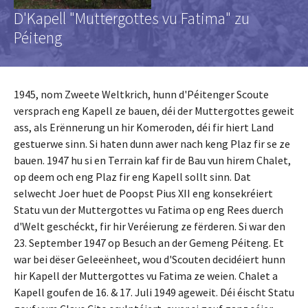
D'Kapell "Muttergottes vu Fatima" zu
Péiteng
1945, nom Zweete Weltkrich, hunn d'Péitenger Scoute
versprach eng Kapell ze bauen, déi der Muttergottes geweit
ass, als Erënnerung un hir Komeroden, déi fir hiert Land
gestuerwe sinn. Si haten dunn awer nach keng Plaz fir se ze
bauen. 1947 hu si en Terrain kaf fir de Bau vun hirem Chalet,
op deem och eng Plaz fir eng Kapell sollt sinn. Dat
selwecht Joer huet de Poopst Pius XII eng konsekréiert
Statu vun der Muttergottes vu Fatima op eng Rees duerch
d'Welt geschéckt, fir hir Veréierung ze fërderen. Si war den
23. September 1947 op Besuch an der Gemeng Péiteng. Et
war bei dëser Geleeënheet, wou d'Scouten decidéiert hunn
hir Kapell der Muttergottes vu Fatima ze weien. Chalet a
Kapell goufen de 16. & 17. Juli 1949 ageweit. Déi éischt Statu