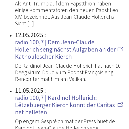
Als Anti-Trump auf dem Papstthron haben
einige Kommentatoren den neuen Papst Leo
XIV. bezeichnet. Aus Jean-Claude Hollerichs
Sicht [...]
12.05.2025
:
radio 100,7 | Dem Jean-Claude
Hollerich seng nächst Aufgaben an der
Kathoulescher Kierch
De Kardinol Jean-Claude Hollerich hat nach 10
Deeg virum Doud vum Poopst François eng
Renconter mat him am Vatikan.
11.05.2025
:
radio 100,7 | Kardinol Hollerich:
Lëtzebuerger Kierch konnt der Caritas
net hëllefen
Op engem Gespréich mat der Press huet de
Kardinol Jean-Claude Hollerich seng