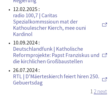
Regierung
12.02.2025
:
radio 100,7 | Caritas
Spezialkommssioun mat der
Kathoulescher Kierch, mee ouni
Kardinol
10.09.2024
:
Deutschlandfunk | Katholische
Reformprojekte: Papst Franziskus und
die kirchlichen Großbaustellen
26.07.2024
:
RTL | D'Mäerteskierch feiert hiren 250.
Gebuertsdag
1
2
next