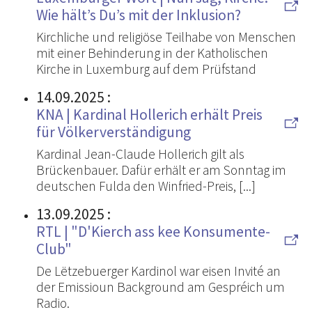
Wie hält’s Du’s mit der Inklusion?
Kirchliche und religiöse Teilhabe von Menschen
mit einer Behinderung in der Katholischen
Kirche in Luxemburg auf dem Prüfstand
14.09.2025
:
KNA | Kardinal Hollerich erhält Preis
für Völkerverständigung
Kardinal Jean-Claude Hollerich gilt als
Brückenbauer. Dafür erhält er am Sonntag im
deutschen Fulda den Winfried-Preis, [...]
13.09.2025
:
RTL | "D'Kierch ass kee Konsumente-
Club"
De Lëtzebuerger Kardinol war eisen Invité an
der Emissioun Background am Gespréich um
Radio.