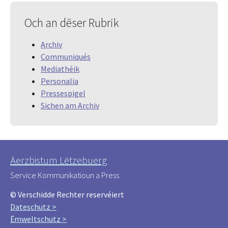
Och an dëser Rubrik
Archiv
Communiqués
Mediathéik
Personalia
Pressespigel
Sichen am Archiv
Äerzbistum Lëtzebuerg
Service Kommunikatioun a Press
© Verschidde Rechter reservéiert
Dateschutz >
Ëmweltschutz >