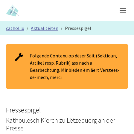
Skip to main content
Skip to page footer
You are here:
cathol.lu
Aktualitéiten
Pressespigel
Folgende Contenu op dëser Säit (Sektioun,
Artikel resp. Rubrik) ass nach a
Bearbechtung. Mir bieden ëm äert Verstees-
de-mech, merci.
Pressespigel
Kathoulesch Kierch zu Lëtzebuerg an der
Presse