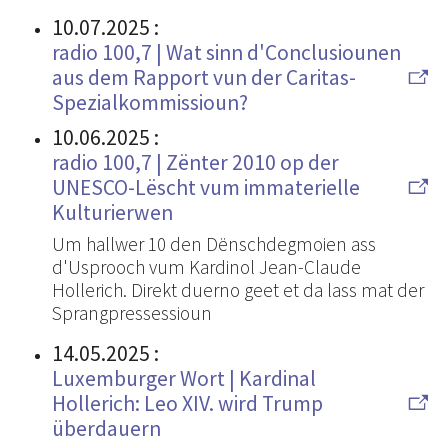
10.07.2025
:
radio 100,7 | Wat sinn d'Conclusiounen
aus dem Rapport vun der Caritas-
Spezialkommissioun?
10.06.2025
:
radio 100,7 | Zënter 2010 op der
UNESCO-Lëscht vum immaterielle
Kulturierwen
Um hallwer 10 den Dënschdegmoien ass
d'Usprooch vum Kardinol Jean-Claude
Hollerich. Direkt duerno geet et da lass mat der
Sprangpressessioun
14.05.2025
:
Luxemburger Wort | Kardinal
Hollerich: Leo XIV. wird Trump
überdauern