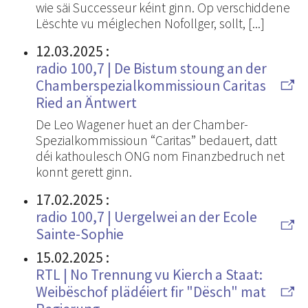
wie säi Successeur kéint ginn. Op verschiddene
Lëschte vu méiglechen Nofollger, sollt, [...]
12.03.2025
:
radio 100,7 | De Bistum stoung an der
Chamberspezialkommissioun Caritas
Ried an Äntwert
De Leo Wagener huet an der Chamber-
Spezialkommissioun “Caritas” bedauert, datt
déi kathoulesch ONG nom Finanzbedruch net
konnt gerett ginn.
17.02.2025
:
radio 100,7 | Uergelwei an der Ecole
Sainte-Sophie
15.02.2025
:
RTL | No Trennung vu Kierch a Staat:
Weibëschof plädéiert fir "Dësch" mat