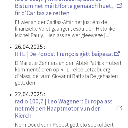
Bistum net méi Efforte gemaach huet,
fir d'Caritas ze retten
Et wier an der Caritas-Affär net just ëm de
finanzielle Volet gaangen, esou den Historiker
Michel Pauly. Hien ass selwer gleewege [...]
26.04.2025
:
RTL | De Poopst François gëtt bäigesat
D’Mariette Zenners an den Abbé Patrick Hubert
kommentéieren op RTL Tëlee Lëtzebuerg
d’Mass, déi vum Giovanni Battista Re gehaalen
gëtt, dem
22.04.2025
:
radio 100,7 | Leo Wagener: Europa ass
net méi den Haaptmotor vun der
Kierch
Nom Doud vum Poopst gëtt elo spekuléiert,