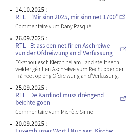
14.10.2025
:
RTL | "Mir sinn 2025, mir sinn net 1700"
Commentaire vum Dany Rasqué
26.09.2025
:
RTL | Et ass een net fir en Aschreiwe
vun der Ofdreiwung an d'Verfassung
D’kathoulesch Kierch hei am Land stellt sech
weider géint en Aschreiwe vum Recht oder der
Fräiheet op eng Ofdreiwung an d’Verfassung.
25.09.2025
:
RTL | De Kardinol muss dréngend
beichte goen
Commentaire vum Michèle Sinner
20.09.2025
:
Luxemburger Wort | Nun sag, Kirche: