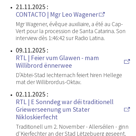
21.11.2025
:
CONTACTO | Mgr Leo Wagener
Mgr Wagener, évêque auxiliaire, a été au Cap-
Vert pour la procession de Santa Catarina. Son
interview dès 1:46:42 sur Radio Latina.
09.11.2025
:
RTL | Feier vum Glawen - mam
Willibrord ënnerwee
D’Abtei-Stad Iechternach feiert hiren Hellege
mat der Willibrordus-Oktav.
02.11.2025
:
RTL | E Sonndeg war déi traditionell
Griewerseenung um Stater
Nikloskierfecht
Traditionell um 2. November - Allerséilen - ginn
d'Kierfechter an der Stad Lëtzebuerg geseent.