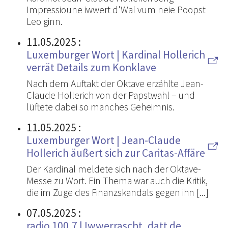
Impressioune iwwert d'Wal vum neie Poopst
Leo ginn.
11.05.2025
:
Luxemburger Wort | Kardinal Hollerich
verrät Details zum Konklave
Nach dem Auftakt der Oktave erzählte Jean-
Claude Hollerich von der Papstwahl – und
lüftete dabei so manches Geheimnis.
11.05.2025
:
Luxemburger Wort | Jean-Claude
Hollerich äußert sich zur Caritas-Affäre
Der Kardinal meldete sich nach der Oktave-
Messe zu Wort. Ein Thema war auch die Kritik,
die im Zuge des Finanzskandals gegen ihn [...]
07.05.2025
:
radio 100,7 | Iwwerrascht, datt de