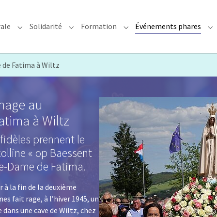
rale
Solidarité
Formation
Événements phares
rchidiocèse"
Submenu for "Foi & Pastorale"
Submenu for "Solidarité"
Submenu for "Formation"
Su
de Fatima à Wiltz
inage au
Show larger version
tima à Wiltz
fidèles prennent le
olline « op Baessent
tre-Dame de Fatima.
r à la fin de la deuxième
es fait rage, à l’hiver 1945, un
 dans une cave de Wiltz, chez