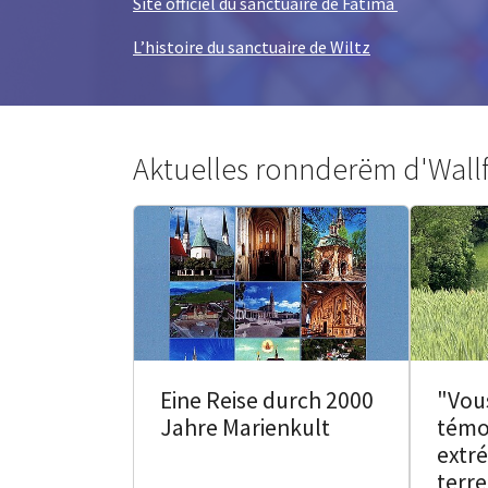
Site officiel du sanctuaire de Fatima
L’histoire du sanctuaire de Wiltz
Aktuelles ronnderëm d'Wall
Eine Reise durch 2000
"Vou
Jahre Marienkult
témoi
extré
terre