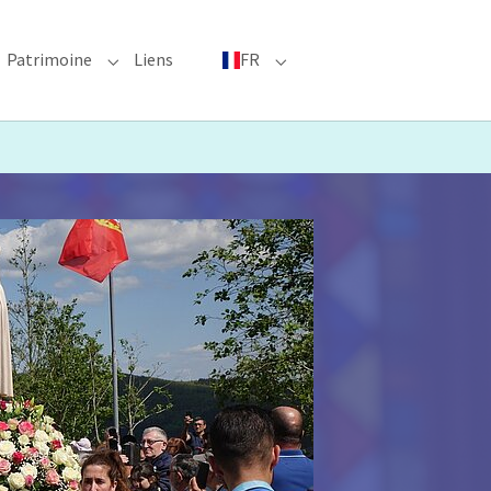
Patrimoine
Liens
FR
bmenu for "Événements phares"
Submenu for "Patrimoine"
Submenu for "FR"