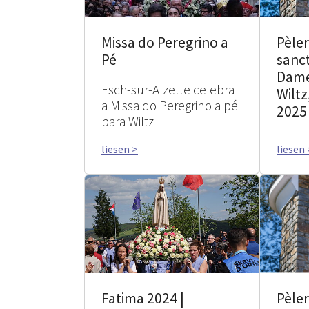
Missa do Peregrino a
Pèle
Pé
sanc
Dame
Esch-sur-Alzette celebra
Wiltz
a Missa do Peregrino a pé
2025
para Wiltz
liesen >
liesen 
Fatima 2024 |
Pèle