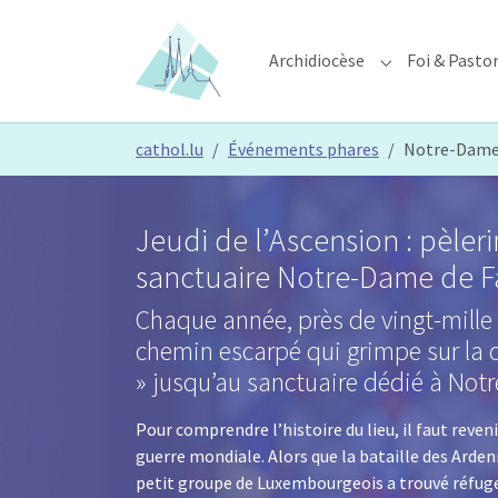
Skip to main content
Skip to page footer
Archidiocèse
Foi & Pasto
Submenu for "A
You are here:
cathol.lu
Événements phares
Notre-Dame 
Jeudi de l’Ascension : pèler
sanctuaire Notre-Dame de Fa
Chaque année, près de vingt-mille 
chemin escarpé qui grimpe sur la c
» jusqu’au sanctuaire dédié à No
Pour comprendre l’histoire du lieu, il faut reveni
guerre mondiale. Alors que la bataille des Ardenn
petit groupe de Luxembourgeois a trouvé réfuge