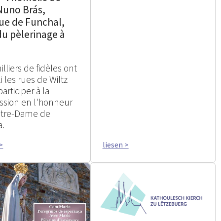
Nuno Brás,
ue de Funchal,
du pèlerinage à
lliers de fidèles ont
 les rues de Wiltz
articiper à la
ssion en l'honneur
tre-Dame de
a.
>
liesen >