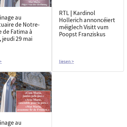
RTL | Kardinol
rinage au
Hollerich annoncéiert
tuaire de Notre-
méiglech Visitt vum
 de Fatima à
Poopst Franziskus
, jeudi 29 mai
>
liesen >
rinage au