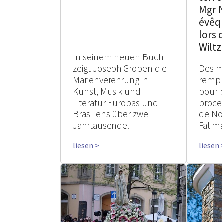
Mgr 
évêq
lors 
Wiltz
In seinem neuen Buch
zeigt Joseph Groben die
Des mi
Marienverehrung in
rempli
Kunst, Musik und
pour p
Literatur Europas und
proce
Brasiliens über zwei
de No
Jahrtausende.
Fatim
liesen >
liesen 