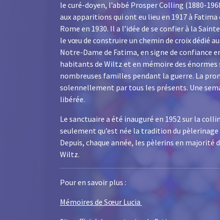
le curé-doyen, l’abbé Prosper Colling (1880-1968
aux apparitions qui ont eu lieu en 1917 à Fatima
Rome en 1930. Il a l’idée de se confier à la Saint
le vœu de construire un chemin de croix dédié a
Notre-Dame de Fatima, en signe de confiance en 
habitants de Wiltz et en mémoire des énormes s
nombreuses familles pendant la guerre. La pro
solennellement par tous les présents. Une semain
libérée.
Le sanctuaire a été inauguré en 1952 sur la colli
seulement qu’est née la tradition du pèlerinage d
Depuis, chaque année, les pèlerins en majorité d
Wiltz.
Pour en savoir plus :
Mémoires de Sœur Lucia