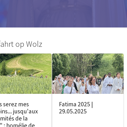
fahrt op Wolz
s serez mes
Fatima 2025 |
ns... jusqu'aux
29.05.2025
mités de la
" : homélie de