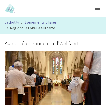
Skip to main content
Skip to page footer
You are here:
cathol.lu
Événements phares
Regional a Lokal Wallfaarte
Aktualitéien rondërem d'Wallfaarte