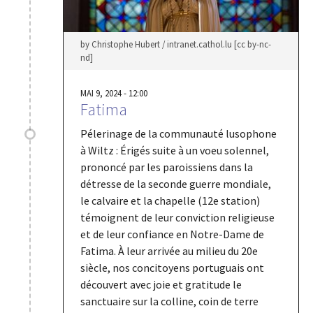
by Christophe Hubert / intranet.cathol.lu [cc by-nc-
nd]
MAI 9, 2024 - 12:00
Fatima
Pélerinage de la communauté lusophone
à Wiltz : Érigés suite à un voeu solennel,
prononcé par les paroissiens dans la
détresse de la seconde guerre mondiale,
le calvaire et la chapelle (12e station)
témoignent de leur conviction religieuse
et de leur confiance en Notre-Dame de
Fatima. À leur arrivée au milieu du 20e
siècle, nos concitoyens portuguais ont
découvert avec joie et gratitude le
sanctuaire sur la colline, coin de terre