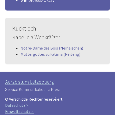
Willibrordus-Oktav
Kuckt och
Kapelle a Weekräizer
Notre-Dame des Bois (Neihaischen)
Muttergottes vu Fatima (Péiteng)
Äerzbistum Lëtzebuerg
Service Kommunikatioun a Press
© Verschidde Rechter reservéiert
Dateschutz >
Ëmweltschutz >