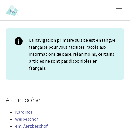
Skip to main content
Skip to page footer
La navigation primaire du site est en langue
française pour vous faciliter l'accés aux
informations de base. Néanmoins, certains
articles ne sont pas disponibles en
français.
Archidiocèse
Kardinol
Weibëschof
em. Äerzbëschof