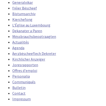
Generalvikar
fréier Bëscheef
Bistumsarchiv
Kierchefong
L'Église au Luxembourg
Dekanater a Paren
Mëssbrauchsbeoptraagten
Actualités
Agenda
Äerzbëscheeflech Dekreter
Kirchlicher Anzeiger
Joresrapporten
Offres d'emploi
Personalia
Communiqués
Bulletin
Contact
Impressum