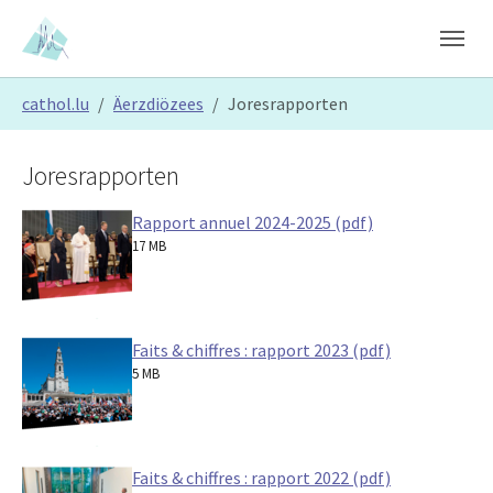
Skip to main content
Skip to page footer
You are here:
cathol.lu
Äerzdiözees
Joresrapporten
Joresrapporten
Rapport annuel 2024-2025 (pdf)
17 MB
Faits & chiffres : rapport 2023 (pdf)
5 MB
Faits & chiffres : rapport 2022 (pdf)