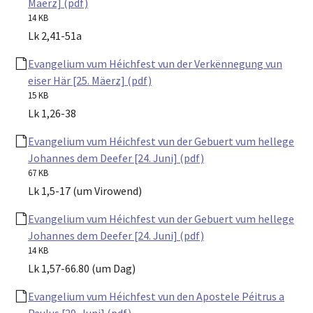
Mäerz] (pdf)
14 KB
Lk 2,41-51a
Evangelium vum Héichfest vun der Verkënnegung vun
eiser Här [25. Mäerz] (pdf)
15 KB
Lk 1,26-38
Evangelium vum Héichfest vun der Gebuert vum hellege
Johannes dem Deefer [24. Juni] (pdf)
67 KB
Lk 1,5-17 (um Virowend)
Evangelium vum Héichfest vun der Gebuert vum hellege
Johannes dem Deefer [24. Juni] (pdf)
14 KB
Lk 1,57-66.80 (um Dag)
Evangelium vum Héichfest vun den Apostele Péitrus a
Paulus [29. Juni] (pdf)