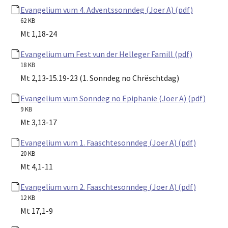
Evangelium vum 4. Adventssonndeg (Joer A) (pdf)
62 KB
Mt 1,18-24
Evangelium um Fest vun der Helleger Famill (pdf)
18 KB
Mt 2,13-15.19-23 (1. Sonndeg no Chrëschtdag)
Evangelium vum Sonndeg no Epiphanie (Joer A) (pdf)
9 KB
Mt 3,13-17
Evangelium vum 1. Faaschtesonndeg (Joer A) (pdf)
20 KB
Mt 4,1-11
Evangelium vum 2. Faaschtesonndeg (Joer A) (pdf)
12 KB
Mt 17,1-9