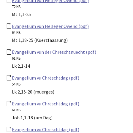
Evangelium vun Helleger Owend (pdf)
72 KB
Mt 1,1-25
Evangelium vun Helleger Owend (pdf)
64 KB
Mt 1,18-25 (Kuerzfaassung)
Evangelium vun der Chrëschtnuecht (pdf)
61 KB
Lk 2,1-14
Evangelium vu Chrëschtdag (pdf)
54 KB
Lk 2,15-20 (muerges)
Evangelium vu Chrëschtdag (pdf)
61 KB
Joh 1,1-18 (am Dag)
Evangelium vu Chrëschtdag (pdf)