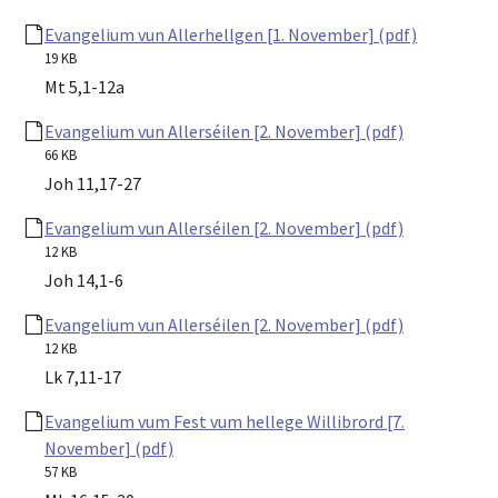
Evangelium vun Allerhellgen [1. November] (pdf)
19 KB
Mt 5,1-12a
Evangelium vun Allerséilen [2. November] (pdf)
66 KB
Joh 11,17-27
Evangelium vun Allerséilen [2. November] (pdf)
12 KB
Joh 14,1-6
Evangelium vun Allerséilen [2. November] (pdf)
12 KB
Lk 7,11-17
Evangelium vum Fest vum hellege Willibrord [7.
November] (pdf)
57 KB