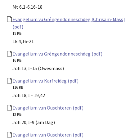
Mt 6,1-6.16-18
Evangelium vu Gréngendonneschdeg [Chrisam-Mass]
(pdf)
19 KB
Lk 4,16-21
Evangelium vu Gréngendonneschdeg (pdf)
16 KB
Joh 13,1-15 (Owesmass)
Evangelium vu Karfreideg (pdf)
116 KB
Joh 18,1 - 19,42
Evangelium vun Ouschteren (pdf)
13 KB
Joh 20,1-9 (am Dag)
Evangelium vun Ouschteren (pdf)