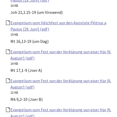
14 KB
Joh 21,1.15-19 (um Virowend)
Evangelium vum Héichfest vun den Apostele Péitrus a
Paulus [29. Juni] (pdf)
19 KB
Mt 16,13-19 (um Dag)
Evangelium vum Fest vun der Verklärung vun eiser Här [6.
August] (pdf)
14 KB
Mt 17,1-9 (Joer A)
Evangelium vum Fest vun der Verklärung vun eiser Här [6.
August] (pdf)
13 KB
Mk 9,2-10 (Joer B)
Evangelium vum Fest vun der Verklärung vun eiser Här [6.
August] (pdf)