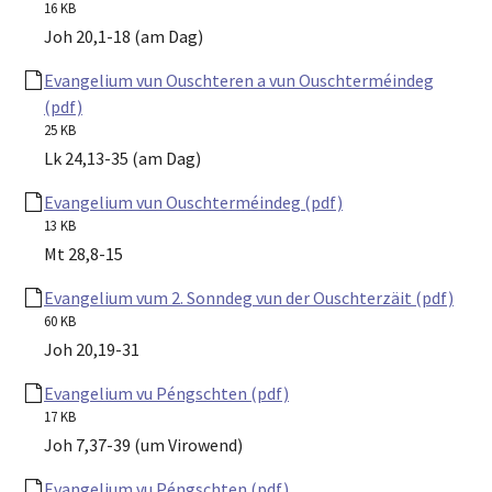
16 KB
Joh 20,1-18 (am Dag)
Evangelium vun Ouschteren a vun Ouschterméindeg
(pdf)
25 KB
Lk 24,13-35 (am Dag)
Evangelium vun Ouschterméindeg (pdf)
13 KB
Mt 28,8-15
Evangelium vum 2. Sonndeg vun der Ouschterzäit (pdf)
60 KB
Joh 20,19-31
Evangelium vu Péngschten (pdf)
17 KB
Joh 7,37-39 (um Virowend)
Evangelium vu Péngschten (pdf)