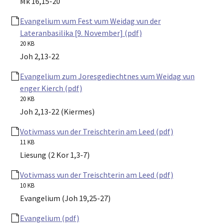
Mk 16,15-20
Evangelium vum Fest vum Weidag vun der
Lateranbasilika [9. November] (pdf)
20 KB
Joh 2,13-22
Evangelium zum Joresgediechtnes vum Weidag vun
enger Kierch (pdf)
20 KB
Joh 2,13-22 (Kiermes)
Votivmass vun der Treischterin am Leed (pdf)
11 KB
Liesung (2 Kor 1,3-7)
Votivmass vun der Treischterin am Leed (pdf)
10 KB
Evangelium (Joh 19,25-27)
Evangelium (pdf)