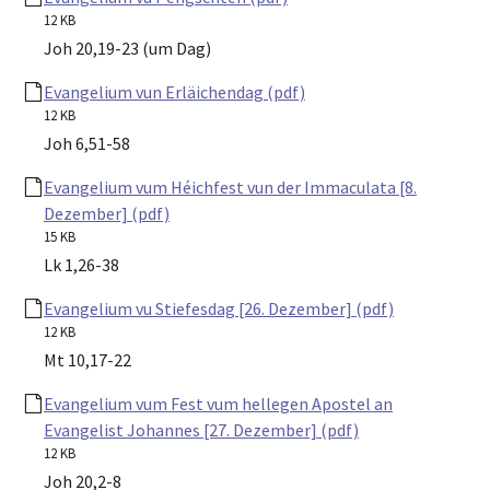
12 KB
Joh 20,19-23 (um Dag)
Evangelium vun Erläichendag (pdf)
12 KB
Joh 6,51-58
Evangelium vum Héichfest vun der Immaculata [8.
Dezember] (pdf)
15 KB
Lk 1,26-38
Evangelium vu Stiefesdag [26. Dezember] (pdf)
12 KB
Mt 10,17-22
Evangelium vum Fest vum hellegen Apostel an
Evangelist Johannes [27. Dezember] (pdf)
12 KB
Joh 20,2-8