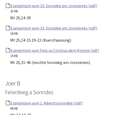
Evangelium vum 33. Sonndeg am Joreskrees (pdf)
23 KB
Mt 25,14-30
Evangelium vum 33. Sonndeg am Joreskrees (pdf)
18 KB
Mt 25,14-15.19-21 (Kuerzfaassung)
Evangelium vum Fest vu Christus dem Kinnek (pdf)
15 KB
Mt 25,31-46 (leschte Sonndeg am Joreskrees)
Joer B
Feierdeeg a Sonndes
Evangelium vum 1. Adventssonndeg (pdf)
68 KB
Mk 13,24-37