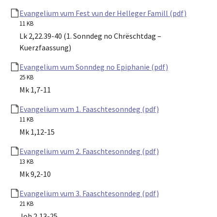
Evangelium vum Fest vun der Helleger Famill (pdf)
11 KB
Lk 2,22.39-40 (1. Sonndeg no Chrëschtdag –
Kuerzfaassung)
Evangelium vum Sonndeg no Epiphanie (pdf)
25 KB
Mk 1,7-11
Evangelium vum 1. Faaschtesonndeg (pdf)
11 KB
Mk 1,12-15
Evangelium vum 2. Faaschtesonndeg (pdf)
13 KB
Mk 9,2-10
Evangelium vum 3. Faaschtesonndeg (pdf)
21 KB
Joh 2,13-25