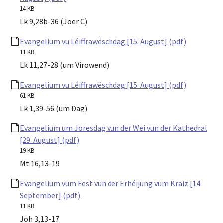
14 KB
Lk 9,28b-36 (Joer C)
Evangelium vu Léiffrawëschdag [15. August] (pdf)
11 KB
Lk 11,27-28 (um Virowend)
Evangelium vu Léiffrawëschdag [15. August] (pdf)
61 KB
Lk 1,39-56 (um Dag)
Evangelium um Joresdag vun der Wei vun der Kathedral
[29. August] (pdf)
19 KB
Mt 16,13-19
Evangelium vum Fest vun der Erhéijung vum Kräiz [14.
September] (pdf)
11 KB
Joh 3,13-17