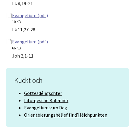
Lk 8,19-21
Evangelium (pdf)
10 KB
Lk 11,27-28
Evangelium (pdf)
66 KB
Joh 2,1-11
Kuckt och
Gottesdéngschter
Liturgesche Kalenner
Evangelium vum Dag
Orientéierungshëllef fir d’Héichpunkten