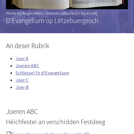
Photo by Roger Nilles / intranet.cathol.lu [cc by-nc-nd]
D'Evangelium op Lëtzebuergesch
An deser Rubrik
Joer A
Joeren ABC
Schlëssel fir d'Evangelium
Joer C
Joer B
Joeren ABC
Héichfester an verschidden Festdeeg