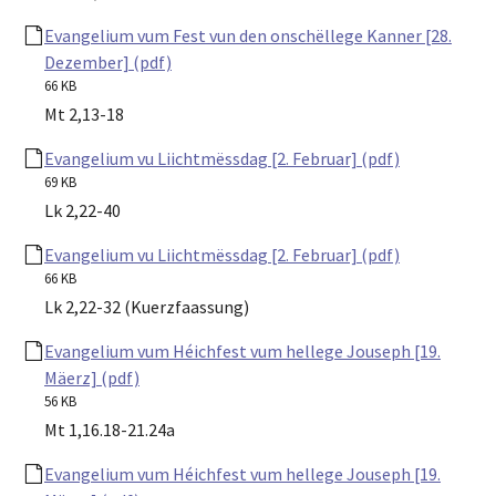
Evangelium vum Fest vun den onschëllege Kanner [28.
Dezember] (pdf)
66 KB
Mt 2,13-18
Evangelium vu Liichtmëssdag [2. Februar] (pdf)
69 KB
Lk 2,22-40
Evangelium vu Liichtmëssdag [2. Februar] (pdf)
66 KB
Lk 2,22-32 (Kuerzfaassung)
Evangelium vum Héichfest vum hellege Jouseph [19.
Mäerz] (pdf)
56 KB
Mt 1,16.18-21.24a
Evangelium vum Héichfest vum hellege Jouseph [19.