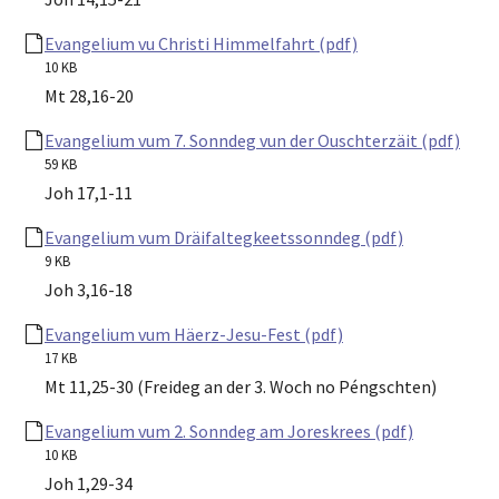
Evangelium vu Christi Himmelfahrt (pdf)
10 KB
Mt 28,16-20
Evangelium vum 7. Sonndeg vun der Ouschterzäit (pdf)
59 KB
Joh 17,1-11
Evangelium vum Dräifaltegkeetssonndeg (pdf)
9 KB
Joh 3,16-18
Evangelium vum Häerz-Jesu-Fest (pdf)
17 KB
Mt 11,25-30 (Freideg an der 3. Woch no Péngschten)
Evangelium vum 2. Sonndeg am Joreskrees (pdf)
10 KB
Joh 1,29-34