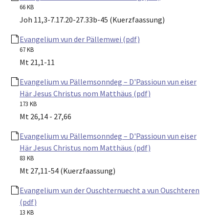
66 KB
Joh 11,3-7.17.20-27.33b-45 (Kuerzfaassung)
Evangelium vun der Pällemwei (pdf)
67 KB
Mt 21,1-11
Evangelium vu Pällemsonndeg – D'Passioun vun eiser
Här Jesus Christus nom Matthäus (pdf)
173 KB
Mt 26,14 - 27,66
Evangelium vu Pällemsonndeg – D'Passioun vun eiser
Här Jesus Christus nom Matthäus (pdf)
83 KB
Mt 27,11-54 (Kuerzfaassung)
Evangelium vun der Ouschternuecht a vun Ouschteren
(pdf)
13 KB