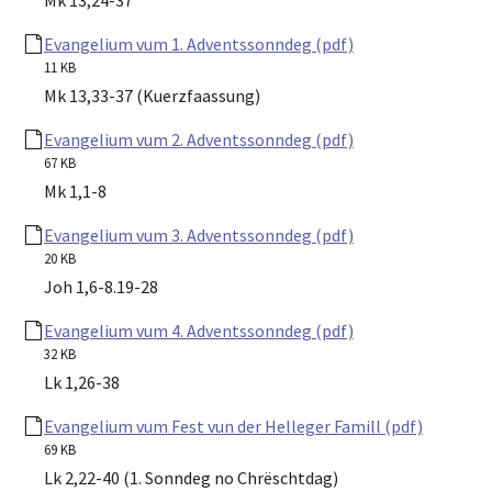
Evangelium vum 1. Adventssonndeg (pdf)
11 KB
Mk 13,33-37 (Kuerzfaassung)
Evangelium vum 2. Adventssonndeg (pdf)
67 KB
Mk 1,1-8
Evangelium vum 3. Adventssonndeg (pdf)
20 KB
Joh 1,6-8.19-28
Evangelium vum 4. Adventssonndeg (pdf)
32 KB
Lk 1,26-38
Evangelium vum Fest vun der Helleger Famill (pdf)
69 KB
Lk 2,22-40 (1. Sonndeg no Chrëschtdag)