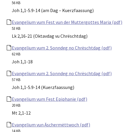
56 KB
Joh 1,1-5.9-14 (am Dag – Kuerzfaassung)
Evangelium vum Fest vun der Muttergottes Maria (pdf)
53 KB
Lk 2,16-21 (Oktavdag vu Chrëschtdag)
Evangelium vum 2. Sonndeg no Chrëschtdag (pdf)
62 KB
Joh 1,1-18
Evangelium vum 2. Sonndeg no Chrëschtdag (pdf)
57 KB
Joh 1,1-5.9-14 (Kuerzfaassung)
Evangelium vum Fest Epiphanie (pdf)
20 KB
Mt 2,1-12
Evangelium vun Äschermëttwoch (pdf)
14 KB