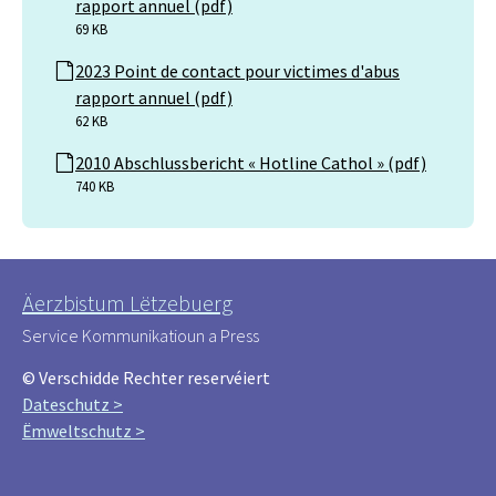
rapport annuel (pdf)
69 KB
2023 Point de contact pour victimes d'abus
rapport annuel (pdf)
62 KB
2010 Abschlussbericht « Hotline Cathol » (pdf)
740 KB
Äerzbistum Lëtzebuerg
Service Kommunikatioun a Press
© Verschidde Rechter reservéiert
Dateschutz >
Ëmweltschutz >