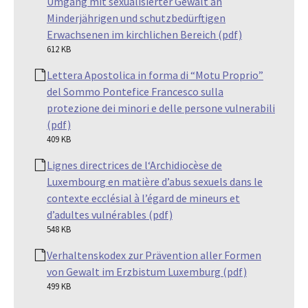
Umgang mit sexualisierter Gewalt an
Minderjährigen und schutzbedürftigen
Erwachsenen im kirchlichen Bereich (pdf)
612 KB
Lettera Apostolica in forma di “Motu Proprio”
del Sommo Pontefice Francesco sulla
protezione dei minori e delle persone vulnerabili
(pdf)
409 KB
Lignes directrices de l‘Archidiocèse de
Luxembourg en matière d’abus sexuels dans le
contexte ecclésial à l’égard de mineurs et
d’adultes vulnérables (pdf)
548 KB
Verhaltenskodex zur Prävention aller Formen
von Gewalt im Erzbistum Luxemburg (pdf)
499 KB