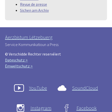
Revue de presse
Sichen am Archiv
Äerzbistum Lëtzebuerg
Service Kommunikatioun a Press
© Verschidde Rechter reservéiert
Dateschutz >
Ëmweltschutz >
YouTube
SoundCloud
Instagram
Facebook