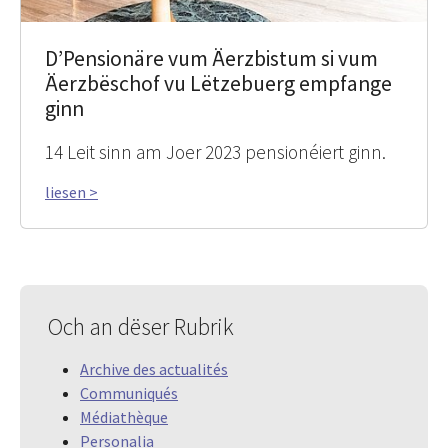
D’Pensionäre vum Äerzbistum si vum
Äerzbëschof vu Lëtzebuerg empfange
ginn
14 Leit sinn am Joer 2023 pensionéiert ginn.
liesen >
Och an dëser Rubrik
Archive des actualités
Communiqués
Médiathèque
Personalia