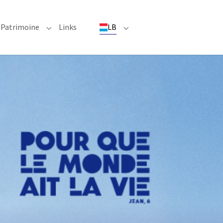
(current)
Patrimoine
Links
LB
ioun"
bmenu for "Evenementer"
Submenu for "Patrimoine"
Submenu for "LB"