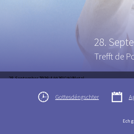
Synod 20
Umsetzungs
28. September 2026: Leo XIV. zu Metz!
Synod 2025-2028
Gottesdéngschter
A
Ech g