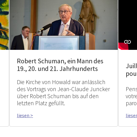
Robert Schuman, ein Mann des
Juil
19., 20. und 21. Jahrhunderts
pour
Die Kirche von Howald war anlässlich
des Vortrags von Jean-Claude Juncker
Pens
über Robert Schuman bis auf den
votr
letzten Platz gefüllt.
paro
liesen >
liese