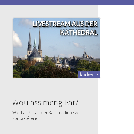
Wou ass meng Par?
Wielt är Par an der Kart aus fir se ze
kontaktéieren