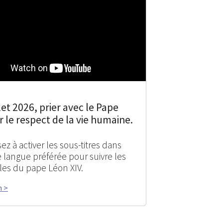
let 2026, prier avec le Pape
 le respect de la vie humaine.
ez à activer les sous-titres dans
e langue préférée pour suivre les
les du pape Léon XIV.
n >