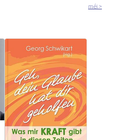
méi >