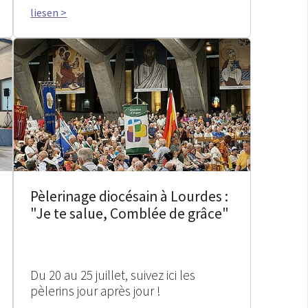
liesen >
Pèlerinage diocésain à Lourdes :
"Je te salue, Comblée de grâce"
Du 20 au 25 juillet, suivez ici les
pèlerins jour après jour !