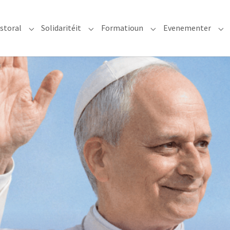
storal
Solidaritéit
Formatioun
Evenementer
erzdiözees"
Submenu for "Glawen & Pastoral"
Submenu for "Solidaritéit"
Submenu for "Format
Su