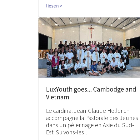
liesen >
LuxYouth goes... Cambodge and
Vietnam
Le cardinal Jean-Claude Hollerich
accompagne la Pastorale des Jeunes
dans un pèlerinage en Asie du Sud-
Est. Suivons-les !