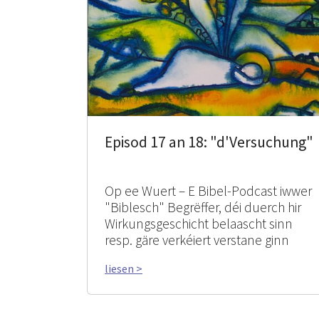
Episod 17 an 18: "d'Versuchung"
Op ee Wuert – E Bibel-Podcast iwwer
"Biblesch" Begrëffer, déi duerch hir
Wirkungsgeschicht belaascht sinn
resp. gäre verkéiert verstane ginn
liesen >