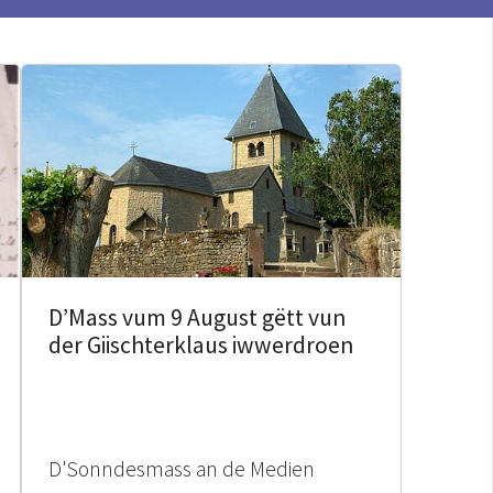
D’Mass vum 9 August gëtt vun
der Giischterklaus iwwerdroen
D'Sonndesmass an de Medien