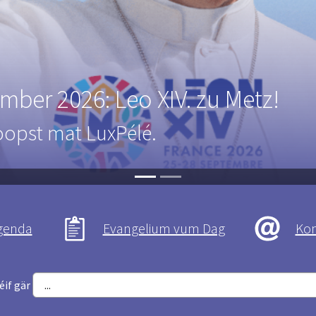
25-2028
phase - Phase de mise en oeuvre
genda
Evangelium vum Dag
Kon
éif gär