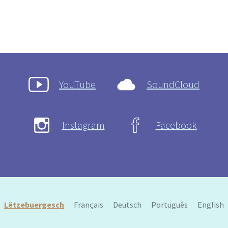
YouTube
SoundCloud
Instagram
Facebook
Lëtzebuergesch
Français
Deutsch
Português
English