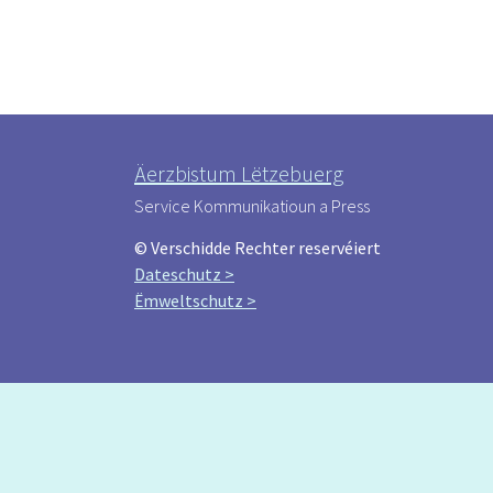
Äerzbistum Lëtzebuerg
Service Kommunikatioun a Press
© Verschidde Rechter reservéiert
Dateschutz >
Ëmweltschutz >