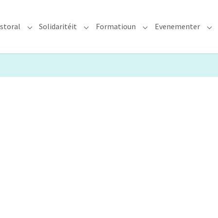
storal
Solidaritéit
Formatioun
Evenementer
erzdiözees"
Submenu for "Glawen & Pastoral"
Submenu for "Solidaritéit"
Submenu for "Format
Su