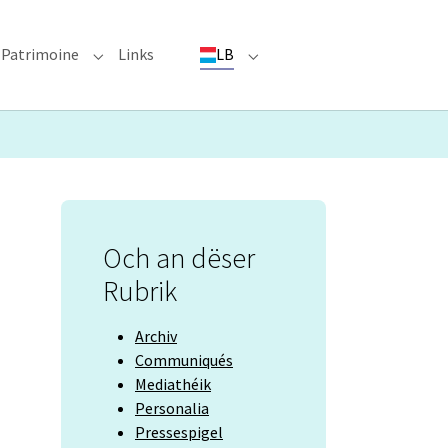
Patrimoine
Links
LB
ioun"
bmenu for "Evenementer"
Submenu for "Patrimoine"
Submenu for "LB"
Och an dëser
Rubrik
Archiv
Communiqués
Mediathéik
Personalia
Pressespigel