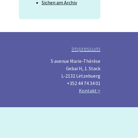
Sichen am Archiv
Impressum
5 avenue Marie-Thérèse
Gebai H, 1. Stack
L-2132 Lëtzebuerg
+352 44 74 34 01
Kontakt >