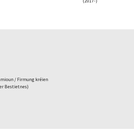
(2017-)
mmioun / Firmung kréien
er Bestietnes)