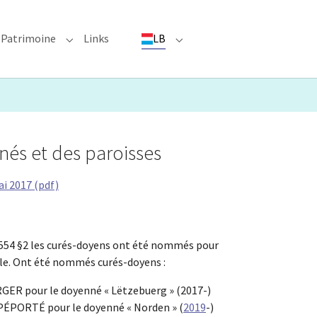
Patrimoine
Links
LB
ioun"
bmenu for "Evenementer"
Submenu for "Patrimoine"
Submenu for "LB"
és et des paroisses
i 2017 (pdf)
54 §2 les curés-doyens ont été nommés pour
ble. Ont été nommés curés-doyens :
GER pour le doyenné « Lëtzebuerg » (2017-)
 PÉPORTÉ pour le doyenné « Norden » (
2019
-)