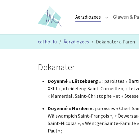
Skip to main content
Skip to page footer
Äerzdiözees
Glawen & Pa
Submenu for "Ä
You are here:
cathol.lu
Äerzdiözees
Dekanater a Paren
Dekanater
Doyenné « Lëtzebuerg »
: paroisses « Bar
XXIII », « Leideleng Saint-Corneille », « L
« Mamerdall Saint-Christophe » et « Steesel
Doyenné « Norden »
: paroisses « Clierf Sa
Wäiswampich Saint-François », « Öewersauer
Saint-Nicolas », « Wëntger Sainte-Famille »
Paul » ;