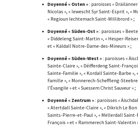
Doyenné « Osten »
: paroisses « Dräilänne
Nicolas », « Iewescht Syr Saint-Esprit », « M
« Regioun lechtemach Saint-Willibrord » ;
Doyenné « Süden-Ost »
: paroisses « Beet
« Diddeleng Saint-Martin », « Hesper-Reise
et « Käldall Notre-Dame-des-Mineurs » ;
Doyenné « Süden-West »
: paroisses « Äis
Sainte-Claire », « Déifferdeng Saint-Françoi
Sainte-Familie », « Kordall Sainte-Barbe »,
Famille », « Monnerech-Scheffleng-Steebr
l’Évangile » et « Suessem Christ Sauveur » ;
Doyenné « Zentrum »
: paroisses « Äischda
« Atertdall Sainte-Claire », « Dikrich Le Bon
Saints-Pierre-et-Paul », « Mëllerdall Saint-
François » et « Rammerech Saint-Valentin »