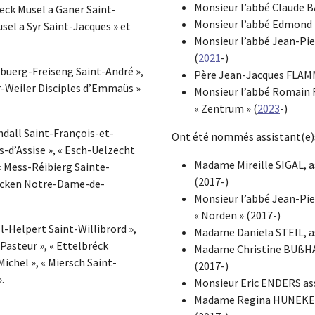
Monsieur l’abbé Claude B
reck Musel a Ganer Saint-
Monsieur l’abbé Edmond R
usel a Syr Saint-Jacques » et
Monsieur l’abbé Jean-Pi
(
2021
-)
ebuerg-Freiseng Saint-André »,
Père Jean-Jacques FLAMM
r-Weiler Disciples d’Emmaüs »
Monsieur l’abbé Romain 
« Zentrum » (
2023
-)
chdall Saint-François-et-
Ont été nommés assistant(e)s
s-d’Assise », « Esch-Uelzecht
Madame Mireille SIGAL, a
 « Mess-Réibierg Sainte-
(2017-)
ecken Notre-­Dame-de-
Monsieur l’abbé Jean-Pie
« Norden » (2017-)
ll-Helpert Saint-Willibrord »,
Madame Daniela STEIL, as
 Pasteur », « Ettelbréck
Madame Christine BUßHAR
Michel », « Miersch Saint-
(2017-)
.
Monsieur Eric ENDERS ass
Madame Regina HÜNEKE, a