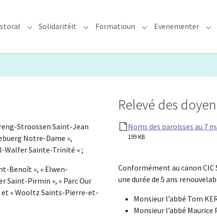
storal
Solidaritéit
Formatioun
Evenementer
erzdiözees"
Submenu for "Glawen & Pastoral"
Submenu for "Solidaritéit"
Submenu for "Format
Su
Relevé des doyenn
treng-Stroossen Saint-Jean
Noms des paroisses au 7 ma
199 KB
ëtzebuerg Notre-Dame »,
-Walfer Sainte-Trinité » ;
Conformément au canon CIC 5
int-Benoît », « Ëlwen-
une durée de 5 ans renouvela
 Saint-Pirmin », « Parc Our
 et « Wooltz Saints-Pierre-et-
Monsieur l’abbé Tom KER
Monsieur l’abbé Maurice