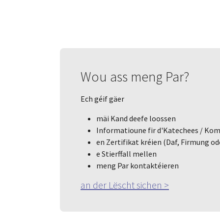
Wou ass meng Par?
Ech géif gäer
mäi Kand deefe loossen
Informatioune fir d'Katechees / Ko
en Zertifikat kréien (Daf, Firmung od
e Stierffall mellen
meng Par kontaktéieren
an der Lëscht sichen >