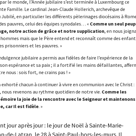
par le monde, l’Année jubilaire s’est terminée à Luxembourg ce
nte Famille. Le cardinal Jean-Claude Hollerich, archevêque de
ubilé, en particulier les différents pèlerinages diocésains à Rome
ui des pauvres, celui des équipes synodales… «
Comme un seul peup
ge, notre action de grâce et notre supplication
, en nous joign
 les hommes mais que le Père entend et reconnaît comme des enfant
s prisonniers et les pauvres. »
ndulgence jubilaire a permis aux fidèles de faire l’expérience de la
son espérance et sa paix ; il a fortifié les mains défaillantes, affer
re nous : sois fort, ne crains pas ! »
a exhorté chacun à continuer à vivre en communion avec le Christ :
, nous revenons au rythme quotidien de notre vie.
Comme les
mémoire la joie de la rencontre avec le Seigneur et maintenons
 car Il est fidèle
. »
t jour après jour : le jour de Noël à Sainte-Marie-
n-de-Latran, le 28 à Saint-Paul-hors-les-murs. Il