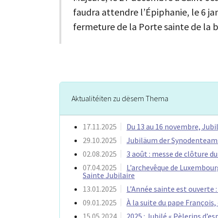
faudra attendre l’Épiphanie, le 6 j
fermeture de la Porte sainte de la b
Aktualitéiten zu dësem Thema
17.11.2025
Du 13 au 16 novembre, Jubi
29.10.2025
Jubiläum der Synodenteams
02.08.2025
3 août : messe de clôture du
07.04.2025
L’archevêque de Luxembourg
Sainte Jubilaire
13.01.2025
L’Année sainte est ouverte :
09.01.2025
À la suite du pape François
15.05.2024
2025 : Jubilé « Pèlerins d’e