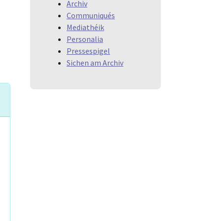
Archiv
Communiqués
Mediathéik
Personalia
Pressespigel
Sichen am Archiv