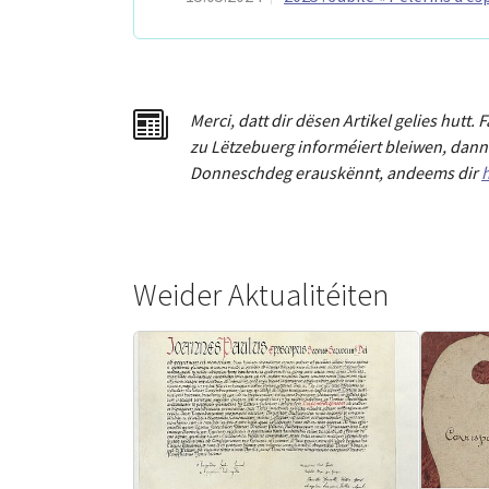
Merci
,
dat
t
dir dësen Artikel gelies hu
tt
. 
zu Lëtzebuerg informéiert bleiwen, dann 
Donneschdeg erauskënnt, andeems dir
h
Weider Aktualitéiten