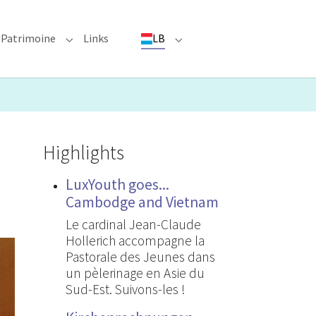
Patrimoine
Links
LB
ioun"
bmenu for "Evenementer"
Submenu for "Patrimoine"
Submenu for "LB"
Highlights
LuxYouth goes...
Cambodge and Vietnam
Le cardinal Jean-Claude
Hollerich accompagne la
Pastorale des Jeunes dans
un pèlerinage en Asie du
Sud-Est. Suivons-les !