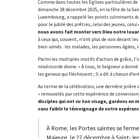
Comme dans toutes les Églises particulières de 
dimanche 28 décembre 2025, en la fête de la Sai
Luxembourg, a rappelé les points culminants du J
pour le jubilé des prêtres, celui des jeunes, cel
nous avons fait monter vers Dieu notre louan
à ceux qui, souvent, n’ont plus de voix devant
bien-aimés : les malades, les personnes âgées, le
Parmi les multiples motifs d’action de grâce, l’i
miséricorde divine. « À tous, le Seigneur a donné 
les genoux qui fléchissent ; Il a dit à chacun d’ent
Au terme de la célébration, une dernière prière 
« renouvelés par cette expérience de conversion
disciples qui ont vu Son visage, gardons en 
sans faiblir le témoignage de notre espérance,
À Rome, les Portes saintes se fermen
Majeure, le 27 décembre à Saint-Jea