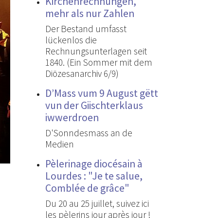
Kirchenrechnungen,
mehr als nur Zahlen
Der Bestand umfasst
lückenlos die
Rechnungsunterlagen seit
1840. (Ein Sommer mit dem
Diözesanarchiv 6/9)
D’Mass vum 9 August gëtt
vun der Giischterklaus
iwwerdroen
D'Sonndesmass an de
Medien
Pèlerinage diocésain à
Lourdes : "Je te salue,
Comblée de grâce"
Du 20 au 25 juillet, suivez ici
les pèlerins jour après jour !