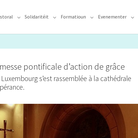
storal
Solidaritéit
Formatioun
Evenementer
erzdiözees"
Submenu for "Glawen & Pastoral"
Submenu for "Solidaritéit"
Submenu for "Format
Su
messe pontificale d’action de grâce
u Luxembourg s’est rassemblée à la cathédrale
spérance.