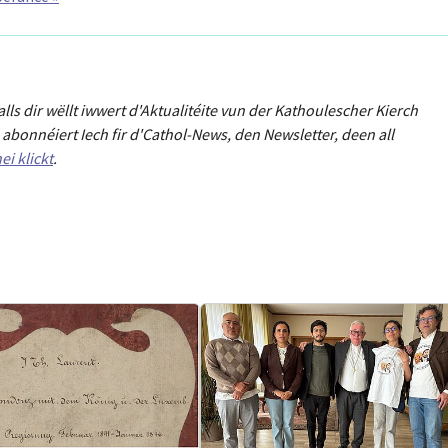
Falls dir wëllt iwwert d'Aktualitéit
e
vun der Kathoulescher Kierch
abonnéiert Iech fir d'Cathol-News, den Newsletter
,
deen all
ei klickt
.