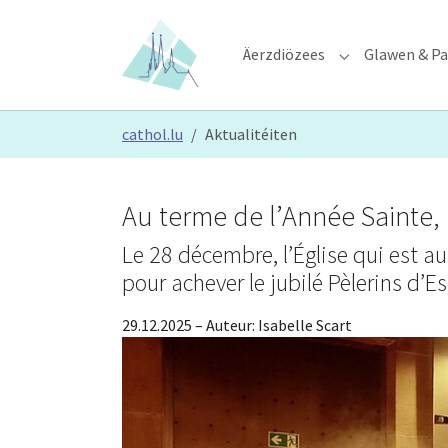
Skip to main content
Skip to page footer
Äerzdiözees
Glawen & Pa
Submenu for "Ä
You are here:
cathol.lu
Aktualitéiten
Au terme de l’Année Sainte, 
Le 28 décembre, l’Église qui est a
pour achever le jubilé Pèlerins d’E
29.12.2025
– Auteur:
Isabelle Scart