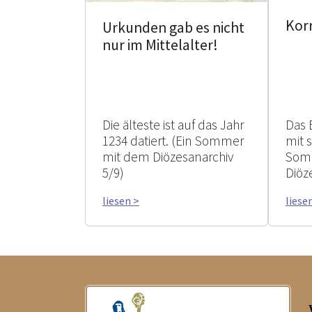
Kor
Urkunden gab es nicht
nur im Mittelalter!
Die älteste ist auf das Jahr
Das 
1234 datiert. (Ein Sommer
mit 
mit dem Diözesanarchiv
Som
5/9)
Diöz
liesen >
liese