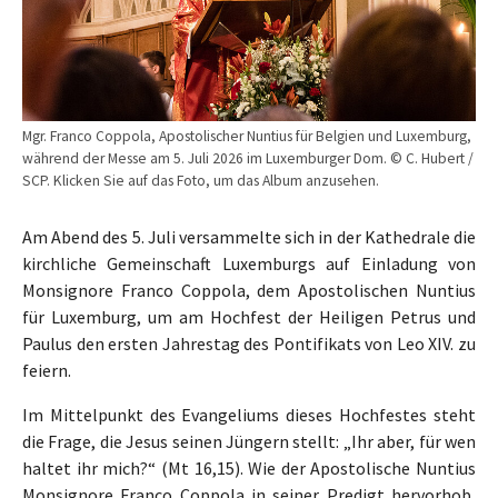
Mgr. Franco Coppola, Apostolischer Nuntius für Belgien und Luxemburg,
während der Messe am 5. Juli 2026 im Luxemburger Dom. © C. Hubert /
SCP. Klicken Sie auf das Foto, um das Album anzusehen.
Am Abend des 5. Juli versammelte sich in der Kathedrale die
kirchliche Gemeinschaft Luxemburgs auf Einladung von
Monsignore Franco Coppola, dem Apostolischen Nuntius
für Luxemburg, um am Hochfest der Heiligen Petrus und
Paulus den ersten Jahrestag des Pontifikats von Leo XIV. zu
feiern.
Im Mittelpunkt des Evangeliums dieses Hochfestes steht
die Frage, die Jesus seinen Jüngern stellt: „Ihr aber, für wen
haltet ihr mich?“ (Mt 16,15). Wie der Apostolische Nuntius
Monsignore Franco Coppola in seiner Predigt hervorhob,