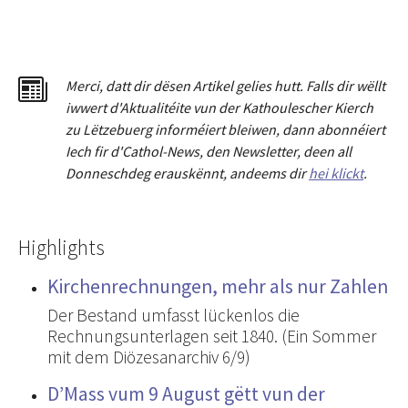
Merci
,
dat
t
dir dësen Artikel gelies hu
tt
. Falls dir wëllt
iwwert d'Aktualitéit
e
vun der Kathoulescher Kierch
zu Lëtzebuerg informéiert bleiwen, dann abonnéiert
Iech fir d'Cathol-News, den Newsletter
,
deen all
Donneschdeg erauskënnt, andeems dir
hei klickt
.
Highlights
Kirchenrechnungen, mehr als nur Zahlen
Der Bestand umfasst lückenlos die
Rechnungsunterlagen seit 1840. (Ein Sommer
mit dem Diözesanarchiv 6/9)
D’Mass vum 9 August gëtt vun der