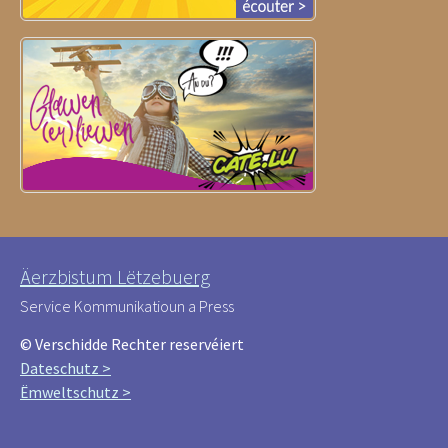
Äerzbistum Lëtzebuerg
Service Kommunikatioun a Press
© Verschidde Rechter reservéiert
Dateschutz >
Ëmweltschutz >