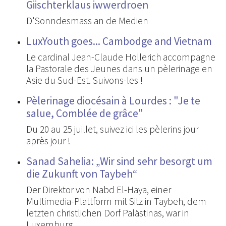
Giischterklaus iwwerdroen
D'Sonndesmass an de Medien
LuxYouth goes... Cambodge and Vietnam
Le cardinal Jean-Claude Hollerich accompagne
la Pastorale des Jeunes dans un pèlerinage en
Asie du Sud-Est. Suivons-les !
Pèlerinage diocésain à Lourdes : "Je te
salue, Comblée de grâce"
Du 20 au 25 juillet, suivez ici les pèlerins jour
après jour !
Sanad Sahelia: „Wir sind sehr besorgt um
die Zukunft von Taybeh“
Der Direktor von Nabd El-Haya, einer
Multimedia-Plattform mit Sitz in Taybeh, dem
letzten christlichen Dorf Palästinas, war in
Luxemburg.