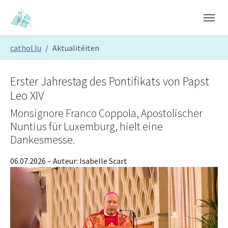
Skip to main content
Skip to page footer
You are here:
cathol.lu
Aktualitéiten
Erster Jahrestag des Pontifikats von Papst
Leo XIV
Monsignore Franco Coppola, Apostolischer
Nuntius für Luxemburg, hielt eine
Dankesmesse.
06.07.2026
– Auteur:
Isabelle Scart